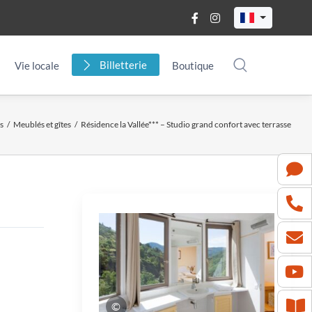
Billetterie
Vie locale
Boutique
s
/
Meublés et gîtes
/
Résidence la Vallée*** – Studio grand confort avec terrasse
©