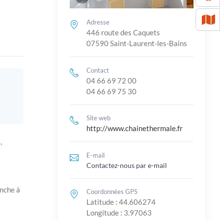
Adresse
446 route des Caquets
07590 Saint-Laurent-les-Bains
Contact
04 66 69 72 00
04 66 69 75 30
Site web
http://www.chainethermale.fr
,
E-mail
Contactez-nous par e-mail
anche à
Coordonnées GPS
Latitude : 44.606274
Longitude : 3.97063