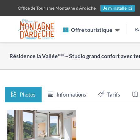
Passer
Office de Tourisme
Montagne d'Ardèche
Je m'installe ici
au
contenu
Offre touristique
Ra
Résidence la Vallée*** – Studio grand confort avec te
Photos
Informations
Tarifs