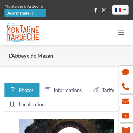
Passer
Montagne d'Ardèche
au
Je m'installe ici
contenu
L’Abbaye de Mazan
Photos
Informations
Tarifs
Localisation