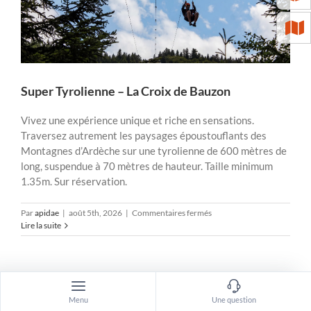
Super Tyrolienne – La Croix de Bauzon
Vivez une expérience unique et riche en sensations.
Traversez autrement les paysages époustouflants des
Montagnes d’Ardèche sur une tyrolienne de 600 mètres de
long, suspendue à 70 mètres de hauteur. Taille minimum
1.35m. Sur réservation.
sur
Par
apidae
|
août 5th, 2026
|
Commentaires fermés
Super
Lire la suite
Tyrolienne
–
La
Croix
de
Bauzon
Menu
Une question