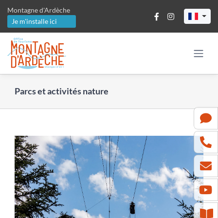
Passer
Montagne d'Ardèche
au
Je m'installe ici
contenu
Parcs et activités nature