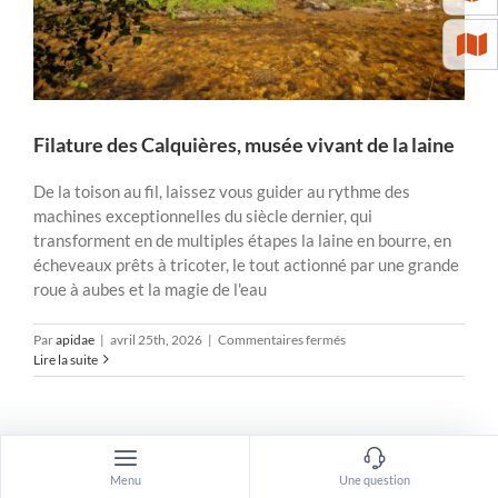
Filature des Calquières, musée vivant de la laine
De la toison au fil, laissez vous guider au rythme des
machines exceptionnelles du siècle dernier, qui
transforment en de multiples étapes la laine en bourre, en
écheveaux prêts à tricoter, le tout actionné par une grande
roue à aubes et la magie de l'eau
sur
Par
apidae
|
avril 25th, 2026
|
Commentaires fermés
Filature
Lire la suite
des
Calquières,
musée
vivant
de
la
Menu
Une question