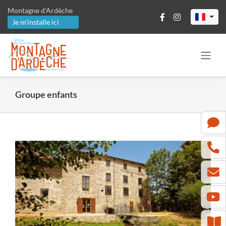
Passer
Montagne d'Ardèche
au
Je m'installe ici
contenu
Groupe enfants