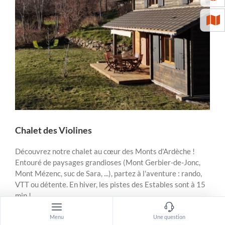
Chalet des Violines
Découvrez notre chalet au cœur des Monts d'Ardèche !
Entouré de paysages grandioses (Mont Gerbier-de-Jonc,
Mont Mézenc, suc de Sara, ...), partez à l'aventure : rando,
VTT ou détente. En hiver, les pistes des Estables sont à 15
min !
Menu
Une question
sur
Par
apidae
|
août 9th, 2026
|
Commentaires fermés