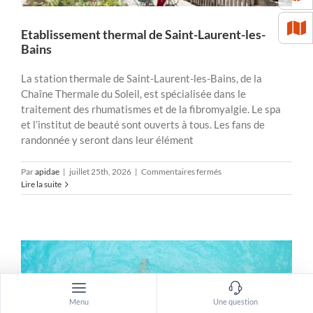
Etablissement thermal de Saint-Laurent-les-
Bains
La station thermale de Saint-Laurent-les-Bains, de la
Chaîne Thermale du Soleil, est spécialisée dans le
traitement des rhumatismes et de la fibromyalgie. Le spa
et l’institut de beauté sont ouverts à tous. Les fans de
randonnée y seront dans leur élément
sur
Par
apidae
|
juillet 25th, 2026
|
Commentaires fermés
Etablissement
Lire la suite
thermal
de
Saint-
Laurent-
les-
Bains
Menu
Une question