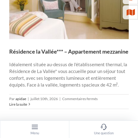
Résidence la Vallée*** – Appartement mezzanine
Idéalement située au-dessus de l'établissement thermal, la
Résidence de La Vallée* vous accueille pour un séjour tout
confort, avec ses logements lumineux et entièrement
équipés. Face à la vallée, logements spacieux de 42 m².
sur
Par
apidae
|
juillet 10th, 2026
|
Commentaires fermés
Résidence
Lire la suite
la
Vallée***
–
Appartement
mezzanine
Menu
Une question