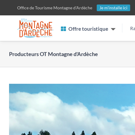
Passer
Office de Tourisme
Montagne d'Ardèche
Je m'installe ici
au
contenu
Offre touristique
Ra
Producteurs OT Montagne d'Ardèche